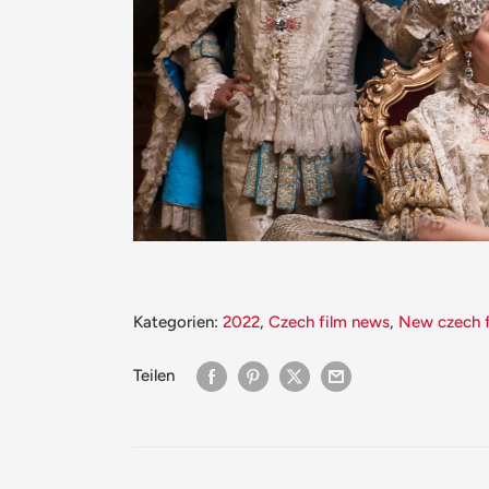
Kategorien:
2022
,
Czech film news
,
New czech f
Teilen