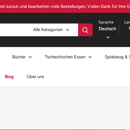
Besuchen Sie czechiafood.com – Ihr Portal für tschechische Küche
Sprache
La
Deutsch
Alle Kategorien
Bücher
Tschechisches Essen
Spielzeug & 
Blog
Über uns