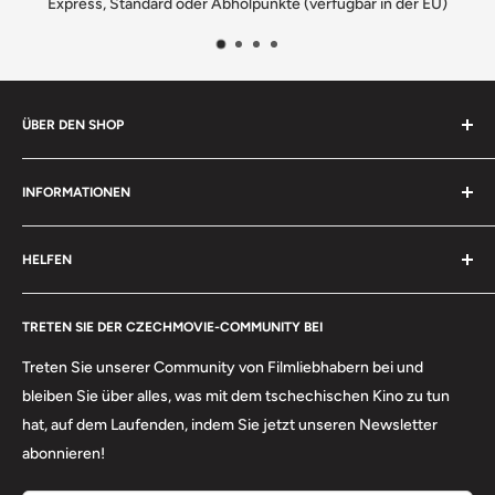
Express, Standard oder Abholpunkte (verfügbar in der EU)
ÜBER DEN SHOP
Wir sind ein familiengeführtes tschechisches Unternehmen,
INFORMATIONEN
das sorgfältig ausgewählte tschechische Filme, Bücher,
Lebensmittel und Geschenke weltweit versendet. Jede
Suchen
Bestellung wird mit Sorgfalt verpackt.
HELFEN
Versand
Rückgaberecht
Kontakt
Über uns
TRETEN SIE DER CZECHMOVIE-COMMUNITY BEI
FAQs
Nutzungsbedingungen
Kehrt zurück
Treten Sie unserer Community von Filmliebhabern bei und
Datenschutzrichtlinie
bleiben Sie über alles, was mit dem tschechischen Kino zu tun
hat, auf dem Laufenden, indem Sie jetzt unseren Newsletter
abonnieren!